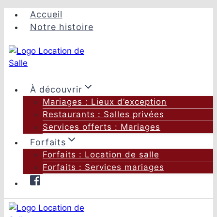
Aller
Accueil
au
Notre histoire
contenu
À découvrir
Mariages : Lieux d’exception
Restaurants : Salles privées
Services offerts : Mariages
Forfaits
Forfaits : Location de salle
Forfaits : Services mariages