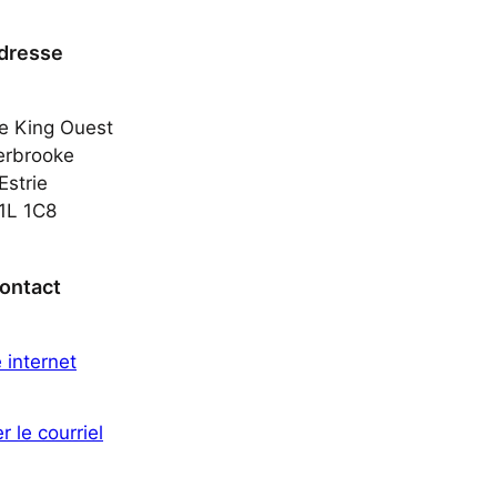
dresse
e King Ouest
erbrooke
Estrie
1L 1C8
ontact
e internet
r le courriel