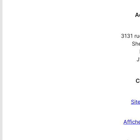
A
3131 ru
Sh
J
C
Sit
Affiche