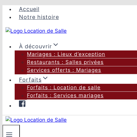
Aller
Accueil
au
Notre histoire
contenu
À découvrir
Mariages : Lieux d’exception
Restaurants : Salles privées
Services offerts : Mariages
Forfaits
Forfaits : Location de salle
Forfaits : Services mariages