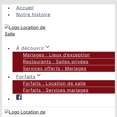
Aller
Accueil
au
Notre histoire
contenu
À découvrir
Mariages : Lieux d’exception
Restaurants : Salles privées
Services offerts : Mariages
Forfaits
Forfaits : Location de salle
Forfaits : Services mariages