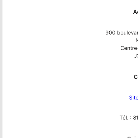
A
900 boulevar
N
Centr
J
C
Sit
Tél. : 