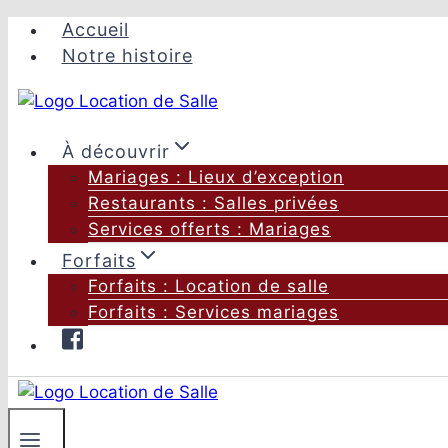
Aller
Accueil
au
Notre histoire
contenu
À découvrir
Mariages : Lieux d’exception
Restaurants : Salles privées
Services offerts : Mariages
Forfaits
Forfaits : Location de salle
Forfaits : Services mariages