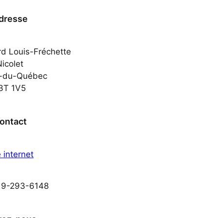
dresse
d Louis-Fréchette
icolet
e-du-Québec
3T 1V5
ontact
e internet
819-293-6148