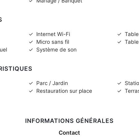
✓
Mariage / Banquet
S
✓
Internet Wi-Fi
✓
Table
✓
Micro sans fil
✓
Table
uel
✓
Système de son
RISTIQUES
✓
Parc / Jardin
✓
Stati
✓
Restauration sur place
✓
Terra
INFORMATIONS GÉNÉRALES
Contact