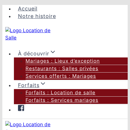
Aller
Accueil
au
Notre histoire
contenu
À découvrir
Mariages : Lieux d’exception
Restaurants : Salles privées
Services offerts : Mariages
Forfaits
Forfaits : Location de salle
Forfaits : Services mariages