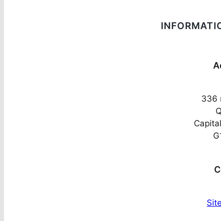
INFORMATI
A
336 
Q
Capita
G
C
Sit