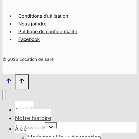
Conditions d’utilisation
Nous joindre
Politique de confidentialité
Facebook
© 2026 Location de salle
Accueil
Notre histoire
Ouvrir/fermer
À découvrir
le
menu
Mariages : Lieux d’exception