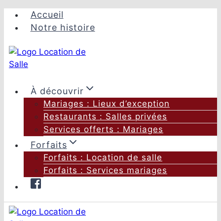
Aller
Accueil
au
Notre histoire
contenu
À découvrir
Mariages : Lieux d’exception
Restaurants : Salles privées
Services offerts : Mariages
Forfaits
Forfaits : Location de salle
Forfaits : Services mariages