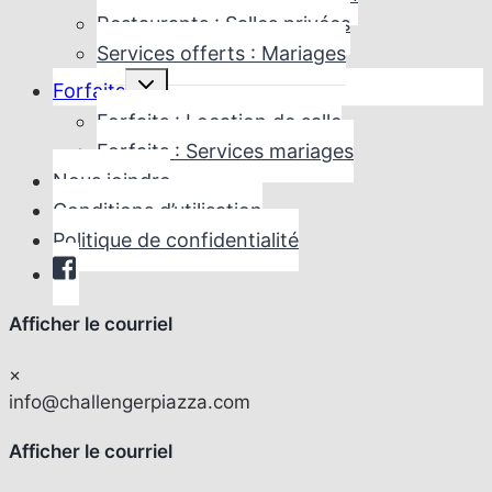
enfant
Restaurants : Salles privées
Services offerts : Mariages
Ouvrir/fermer
Forfaits
le
menu
Forfaits : Location de salle
enfant
Forfaits : Services mariages
Nous joindre
Conditions d’utilisation
Politique de confidentialité
Afficher le courriel
×
info@challengerpiazza.com
Afficher le courriel