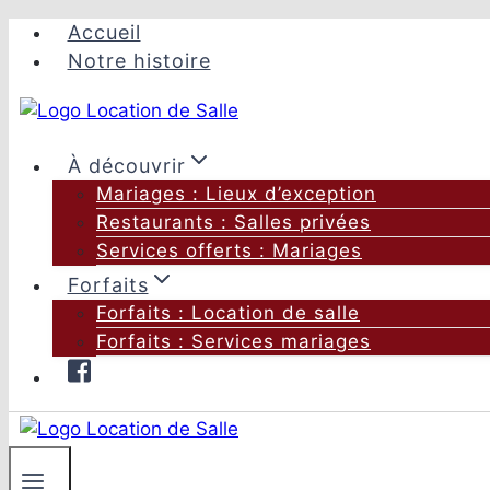
Aller
Accueil
au
Notre histoire
contenu
À découvrir
Mariages : Lieux d’exception
Restaurants : Salles privées
Services offerts : Mariages
Forfaits
Forfaits : Location de salle
Forfaits : Services mariages