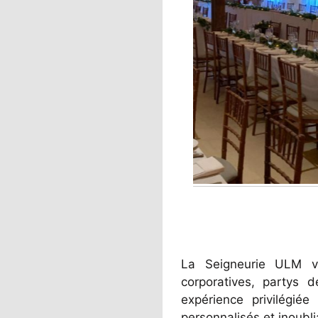
La Seigneurie ULM vo
corporatives, partys d
expérience privilégié
personnalisés et inoubli