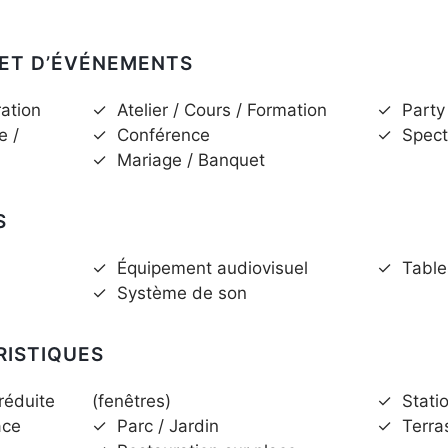
 ET D’ÉVÉNEMENTS
ation
✓
Atelier / Cours / Formation
✓
Party
e /
✓
Conférence
✓
Spect
✓
Mariage / Banquet
S
✓
Équipement audiovisuel
✓
Table
✓
Système de son
RISTIQUES
réduite
(fenêtres)
✓
Stati
ace
✓
Parc / Jardin
✓
Terra