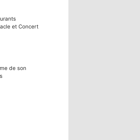
urants
acle et Concert
ème de son
s