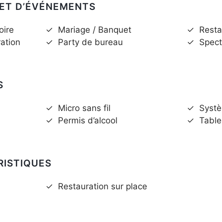
 ET D’ÉVÉNEMENTS
oire
✓
Mariage / Banquet
✓
Resta
ration
✓
Party de bureau
✓
Spect
S
✓
Micro sans fil
✓
Syst
✓
Permis d’alcool
✓
Table
RISTIQUES
✓
Restauration sur place