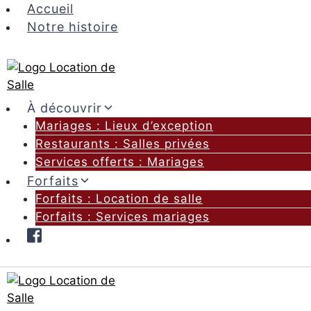
Aller
Accueil
au
Notre histoire
contenu
À découvrir
Mariages : Lieux d’exception
Restaurants : Salles privées
Services offerts : Mariages
Forfaits
Forfaits : Location de salle
Forfaits : Services mariages