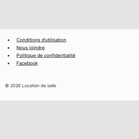
Conditions d’utilisation
Nous joindre
Politique de confidentialité
Facebook
© 2026 Location de salle
Accueil
Notre histoire
Ouvrir/fermer
À découvrir