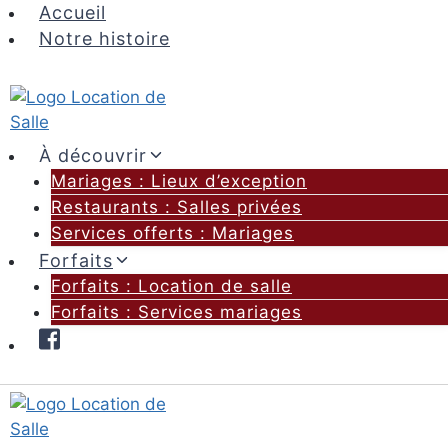
Aller
Accueil
au
Notre histoire
contenu
À découvrir
Mariages : Lieux d’exception
Restaurants : Salles privées
Services offerts : Mariages
Forfaits
Forfaits : Location de salle
Forfaits : Services mariages