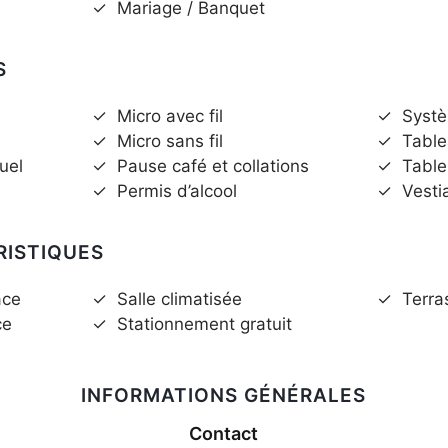
✓
Mariage / Banquet
S
✓
Micro avec fil
✓
Syst
✓
Micro sans fil
✓
Table
uel
✓
Pause café et collations
✓
Table
✓
Permis d’alcool
✓
Vesti
RISTIQUES
ace
✓
Salle climatisée
✓
Terra
ce
✓
Stationnement gratuit
INFORMATIONS GÉNÉRALES
Contact