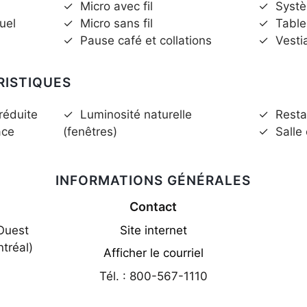
✓
Micro avec fil
✓
Syst
uel
✓
Micro sans fil
✓
Table
✓
Pause café et collations
✓
Vesti
RISTIQUES
réduite
✓
Luminosité naturelle
✓
Resta
ace
(fenêtres)
✓
Salle
INFORMATIONS GÉNÉRALES
Contact
Ouest
Site internet
tréal)
Afficher le courriel
Tél. : 800-567-1110