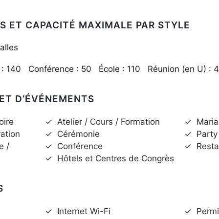
S ET CAPACITÉ MAXIMALE PAR STYLE
alles
 : 140 Conférence : 50 École : 110 Réunion (en U) :
 ET D’ÉVÉNEMENTS
oire
✓
Atelier / Cours / Formation
✓
Maria
ration
✓
Cérémonie
✓
Party
e /
✓
Conférence
✓
Resta
✓
Hôtels et Centres de Congrès
S
✓
Internet Wi-Fi
✓
Permi