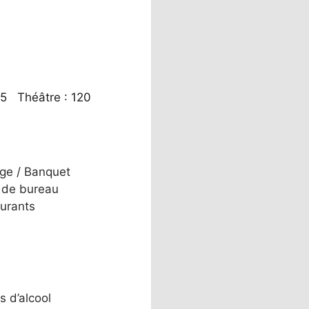
 45 Théâtre : 120
ge / Banquet
 de bureau
urants
s d’alcool