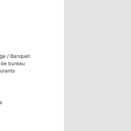
ge / Banquet
 de bureau
urants
s