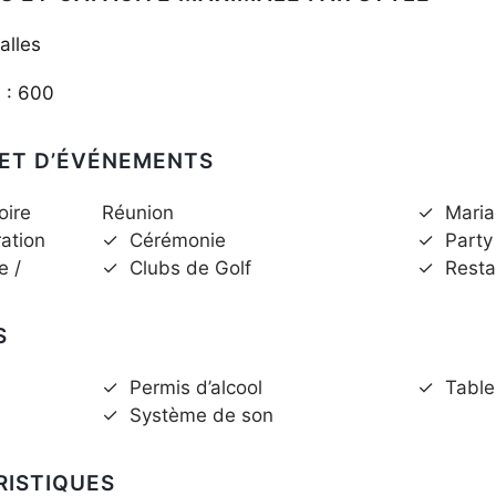
alles
l : 600
 ET D’ÉVÉNEMENTS
oire
Réunion
✓
Maria
ration
✓
Cérémonie
✓
Party
e /
✓
Clubs de Golf
✓
Resta
S
✓
Permis d’alcool
✓
Table
✓
Système de son
RISTIQUES