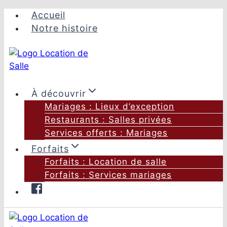
Aller
Accueil
au
Notre histoire
contenu
À découvrir
Mariages : Lieux d’exception
Restaurants : Salles privées
Services offerts : Mariages
Forfaits
Forfaits : Location de salle
Forfaits : Services mariages