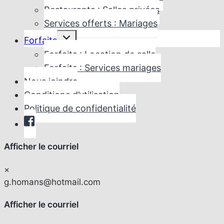
Restaurants : Salles privées
Services offerts : Mariages
Ouvrir/fermer
Forfaits
le
menu
Forfaits : Location de salle
enfant
Forfaits : Services mariages
Nous joindre
Conditions d’utilisation
Politique de confidentialité
Afficher le courriel
×
g.homans@hotmail.com
Afficher le courriel