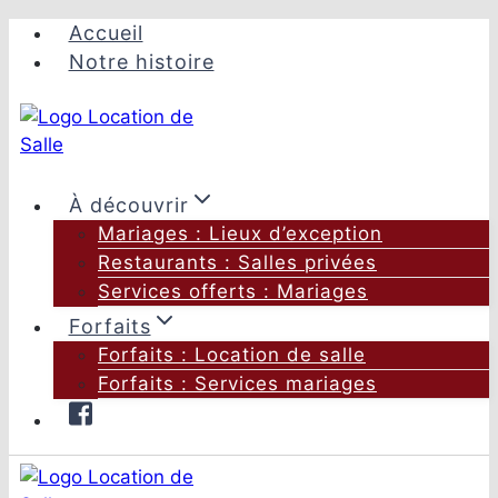
Aller
Accueil
au
Notre histoire
contenu
À découvrir
Mariages : Lieux d’exception
Restaurants : Salles privées
Services offerts : Mariages
Forfaits
Forfaits : Location de salle
Forfaits : Services mariages