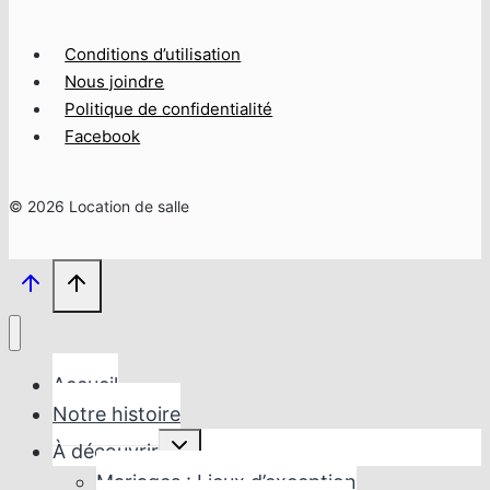
Conditions d’utilisation
Nous joindre
Politique de confidentialité
Facebook
© 2026 Location de salle
Accueil
Notre histoire
Ouvrir/fermer
À découvrir
le
menu
Mariages : Lieux d’exception
enfant