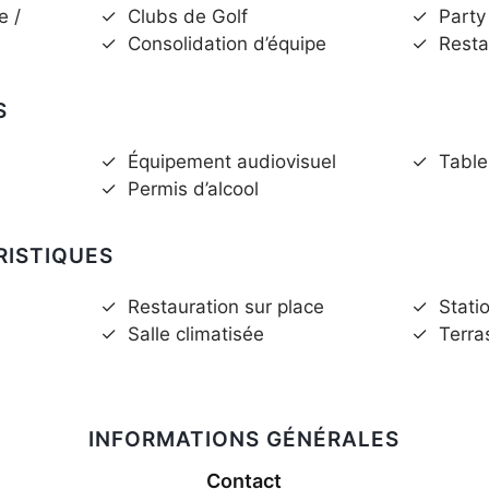
e /
✓
Clubs de Golf
✓
Party
✓
Consolidation d’équipe
✓
Resta
S
✓
Équipement audiovisuel
✓
Table
✓
Permis d’alcool
RISTIQUES
✓
Restauration sur place
✓
Stati
✓
Salle climatisée
✓
Terra
INFORMATIONS GÉNÉRALES
Contact