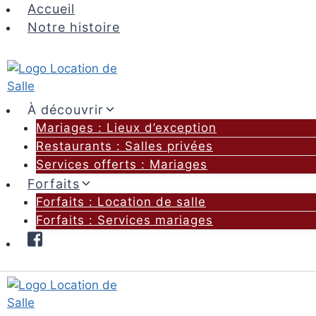
Aller
Accueil
au
Notre histoire
contenu
À découvrir
Mariages : Lieux d’exception
Restaurants : Salles privées
Services offerts : Mariages
Forfaits
Forfaits : Location de salle
Forfaits : Services mariages