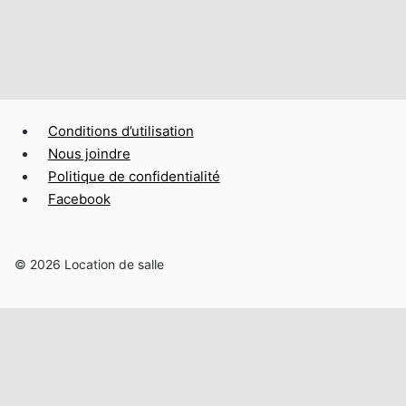
Conditions d’utilisation
Nous joindre
Politique de confidentialité
Facebook
© 2026 Location de salle
Accueil
Notre histoire
Ouvrir/fermer
À découvrir