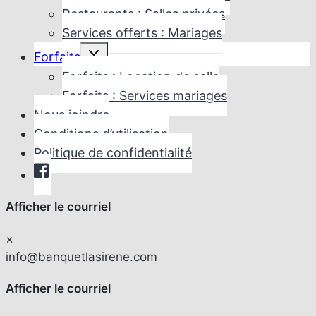
Restaurants : Salles privées
Services offerts : Mariages
Ouvrir/fermer
Forfaits
le
menu
Forfaits : Location de salle
enfant
Forfaits : Services mariages
Nous joindre
Conditions d’utilisation
Politique de confidentialité
Afficher le courriel
×
info@banquetlasirene.com
Afficher le courriel