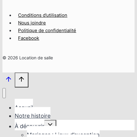
Conditions d’utilisation
Nous joindre
Politique de confidentialité
Facebook
© 2026 Location de salle
Accueil
Notre histoire
Ouvrir/fermer
À découvrir
le
menu
Mariages : Lieux d’exception
enfant