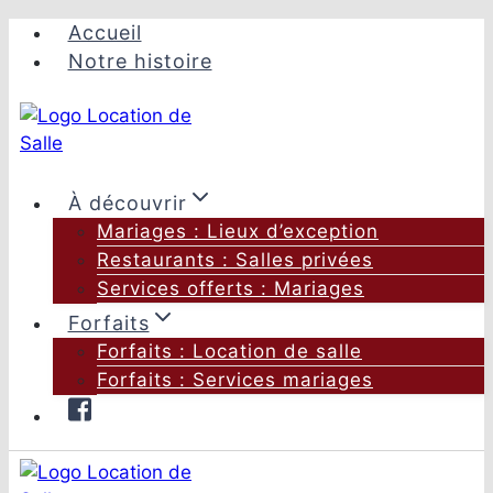
Aller
Accueil
au
Notre histoire
contenu
À découvrir
Mariages : Lieux d’exception
Restaurants : Salles privées
Services offerts : Mariages
Forfaits
Forfaits : Location de salle
Forfaits : Services mariages