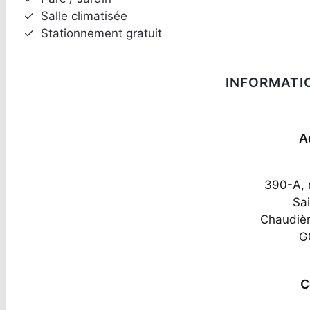
✓
Salle climatisée
✓
Stationnement gratuit
INFORMATI
A
390-A, r
Sai
Chaudiè
G
C