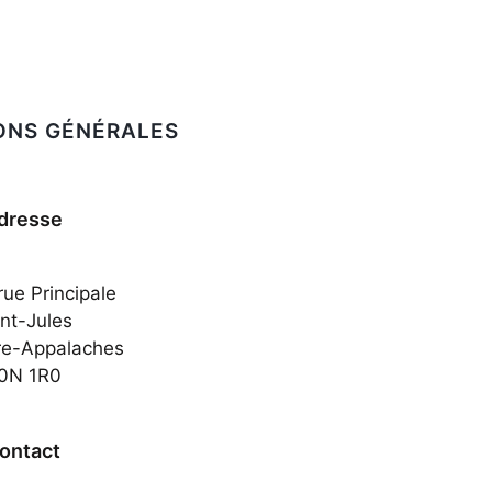
ONS GÉNÉRALES
dresse
ue Principale
nt-Jules
re-Appalaches
0N 1R0
ontact