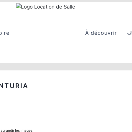
oire
À découvrir
NTURIA
 agrandir les images