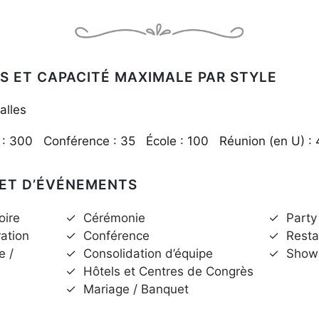
S ET CAPACITÉ MAXIMALE PAR STYLE
alles
l : 300 Conférence : 35 École : 100 Réunion (en U) :
 ET D’ÉVÉNEMENTS
oire
✓
Cérémonie
✓
Party
ration
✓
Conférence
✓
Resta
e /
✓
Consolidation d’équipe
✓
Show
✓
Hôtels et Centres de Congrès
✓
Mariage / Banquet