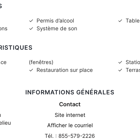
S
✓
Permis d’alcool
✓
Table
ons
✓
Système de son
RISTIQUES
ace
(fenêtres)
✓
Stati
✓
Restauration sur place
✓
Terra
INFORMATIONS GÉNÉRALES
Contact
u
Site internet
elieu
Afficher le courriel
Tél. : 855-579-2226