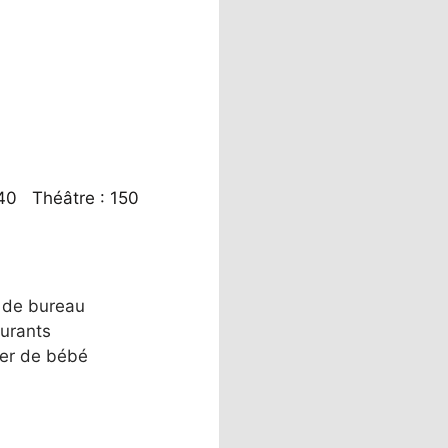
 40 Théâtre : 150
 de bureau
urants
er de bébé