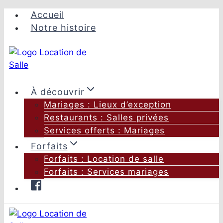
Aller
Accueil
au
Notre histoire
contenu
À découvrir
Mariages : Lieux d’exception
Restaurants : Salles privées
Services offerts : Mariages
Forfaits
Forfaits : Location de salle
Forfaits : Services mariages