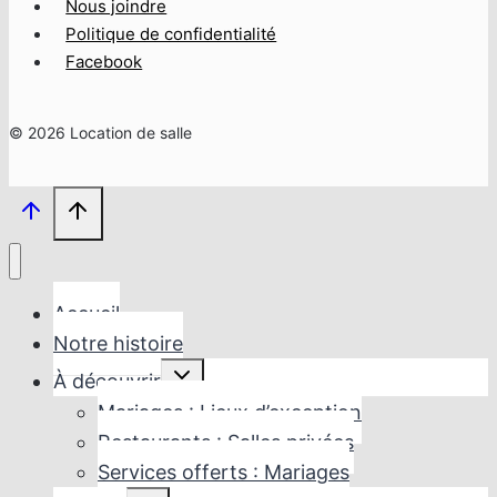
Nous joindre
Politique de confidentialité
Facebook
© 2026 Location de salle
Accueil
Notre histoire
Ouvrir/fermer
À découvrir
le
menu
Mariages : Lieux d’exception
enfant
Restaurants : Salles privées
Services offerts : Mariages